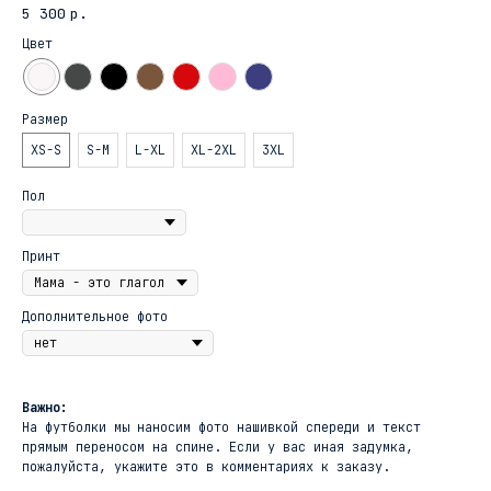
5 300
р.
Цвет
Размер
XS-S
S-M
L-XL
XL-2XL
3XL
Пол
Принт
Дополнительное фото
Важно:
На футболки мы наносим фото нашивкой спереди и текст
прямым переносом на спине. Если у вас иная задумка,
пожалуйста, укажите это в комментариях к заказу.