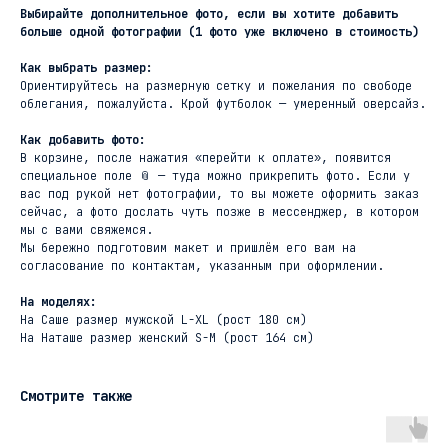
Выбирайте дополнительное фото, если вы хотите добавить
больше одной фотографии (1 фото уже включено в стоимость)
Как выбрать размер:
Ориентируйтесь на размерную сетку и пожелания по свободе
облегания, пожалуйста. Крой футболок — умеренный оверсайз.
Как добавить фото:
В корзине, после нажатия «перейти к оплате», появится
специальное поле 📎 — туда можно прикрепить фото. Если у
вас под рукой нет фотографии, то вы можете оформить заказ
сейчас, а фото дослать чуть позже в мессенджер, в котором
мы с вами свяжемся.
Мы бережно подготовим макет и пришлём его вам на
согласование по контактам, указанным при оформлении.
На моделях:
На Саше размер мужской L-XL (рост 180 см)
На Наташе размер женский S-M (рост 164 см)
Смотрите также