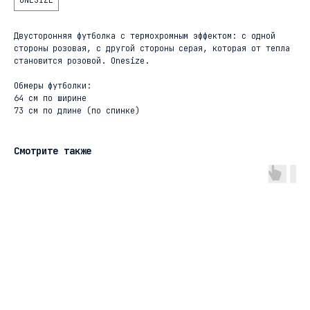
ONESIZE
Двусторонняя футболка с термохромным эффектом: с одной
стороны розовая, с другой стороны серая, которая от тепла
становится розовой. Onesize.
Обмеры футболки:
64 см по ширине
73 см по длине (по спинке)
Смотрите также